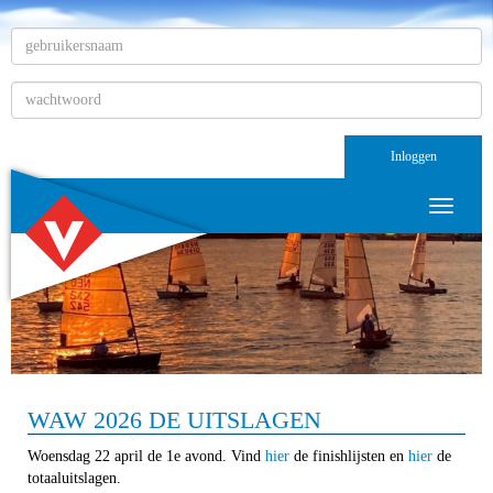
Inloggen
Toggle n
WAW 2026 DE UITSLAGEN
Woensdag 22 april de 1e avond. Vind
hier
de finishlijsten en
hier
de
totaaluitslagen.