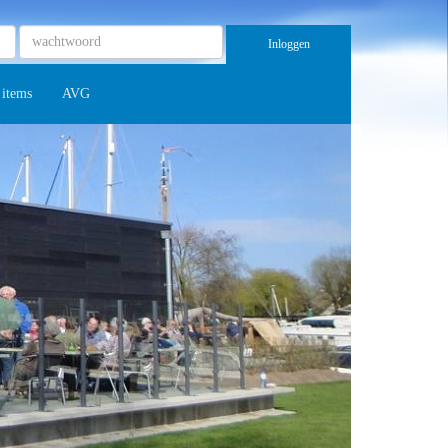
Inloggen
 items
AVG