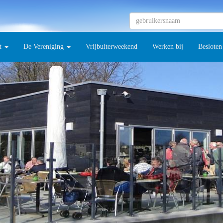
t
De Vereniging
Vrijbuiterweekend
Werken bij
Besloten