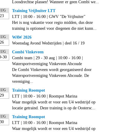
Loosdrechtse plassen! Wanneer er geen Combi we...
AUG
Training Vrijbuiter LTT
23
LTT | 10:00 - 16:00 | GWV "De Vrijbuiter"
Het is nog vakantie voor regio midden, dus deze
training is optioneel voor diegenen die niet kunn...
AUG
WAW 2026
26
Woensdag Avond Wedstrijden | deel 16 / 19
AUG
Combi Vinkeveen
9-30
Combi team | 29 - 30 aug | 10:00 - 16:00 |
Watersportvereniging Vinkeveen Abcoude
De Combi Vinkeveen wordt georganiseerd door
Watersportvereniging Vinkeveen Abcoude. De
vereniging...
AUG
Training Roompot
29
LTT | 10:00 - 16:00 | Roompot Marina
Waar mogelijk wordt er voor een U4 wedstrijd op
locatie getraind. Deze training is op de Oostersc...
AUG
Training Roompot
30
LTT | 10:00 - 16:00 | Roompot Marina
Waar mogelijk wordt er voor een U4 wedstrijd op