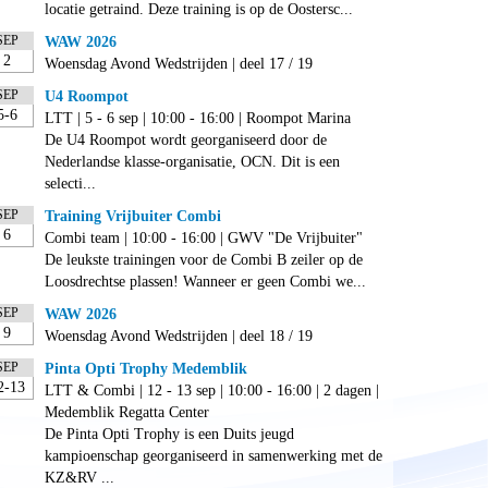
locatie getraind. Deze training is op de Oostersc...
SEP
WAW 2026
2
Woensdag Avond Wedstrijden | deel 17 / 19
SEP
U4 Roompot
5-6
LTT | 5 - 6 sep | 10:00 - 16:00 | Roompot Marina
De U4 Roompot wordt georganiseerd door de
Nederlandse klasse-organisatie, OCN. Dit is een
selecti...
SEP
Training Vrijbuiter Combi
6
Combi team | 10:00 - 16:00 | GWV "De Vrijbuiter"
De leukste trainingen voor de Combi B zeiler op de
Loosdrechtse plassen! Wanneer er geen Combi we...
SEP
WAW 2026
9
Woensdag Avond Wedstrijden | deel 18 / 19
SEP
Pinta Opti Trophy Medemblik
2-13
LTT & Combi | 12 - 13 sep | 10:00 - 16:00 | 2 dagen |
Medemblik Regatta Center
De Pinta Opti Trophy is een Duits jeugd
kampioenschap georganiseerd in samenwerking met de
KZ&RV ...