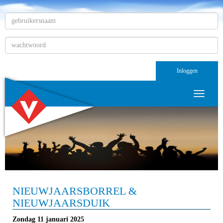
Inloggen
Toggle n
NIEUWJAARSBORREL &
NIEUWJAARSDUIK
Zondag 11 januari 2025