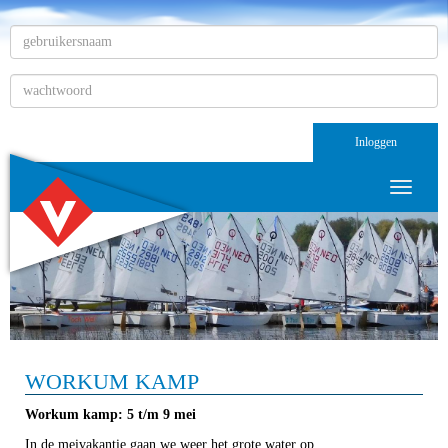
Inloggen
Toggle n
WORKUM KAMP
Workum kamp: 5 t/m 9 mei
In de meivakantie gaan we weer het grote water op.