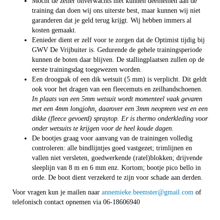
Mocht de zeiler onverwachts niet kunnen deelnemen aan de
training dan doen wij ons uiterste best, maar kunnen wij niet
garanderen dat je geld terug krijgt. Wij hebben immers al
kosten gemaakt.
Eenieder dient er zelf voor te zorgen dat de Optimist tijdig bij
GWV De Vrijbuiter is. Gedurende de gehele trainingsperiode
kunnen de boten daar blijven. De stallingplaatsen zullen op de
eerste trainingsdag toegewezen worden.
Een droogpak of een dik wetsuit (5 mm) is verplicht. Dit geldt
ook voor het dragen van een fleecemuts en zeilhandschoenen.
In plaats van een 5mm wetsuit wordt momenteel vaak gevaren
met een 4mm longjohn, daarover een 3mm neopreen vest en een
dikke (fleece gevoerd) spraytop. Er is thermo onderkleding voor
onder wetsuits te krijgen voor de heel koude dagen.
De bootjes graag voor aanvang van de trainingen volledig
controleren: alle bindlijntjes goed vastgezet; trimlijnen en
vallen niet versleten, goedwerkende (ratel)blokken; drijvende
sleeplijn van 8 m en 6 mm enz. Kortom; bootje pico bello in
orde. De boot dient verzekerd te zijn voor schade aan derden.
Voor vragen kun je mailen naar
retsmeeb.ekeimenna
@gmail.com
of
telefonisch contact opnemen via 06-18606940