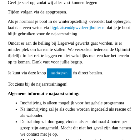
Geef je snel op, zodat wij alles vast kunnen leggen.
Tijden volgen via de appgroepen.
Als je normaal je boot in de winteropstelling overdekt laat opbergen,
laat dan even weten via
nestaalpgil
@gwvdevrijbuiter.nl
dat je je boot
blijft gebruiken voor de najaarstraining.
Omdat er aan de helling bij Lagerwal gewerkt gaat worden, is er
minder plek om karren te stallen. We verzoeken iedereen de Optimist
tijdelijk in het rek te leggen en niet wekelijks met een kar het terrein
op te komen. Dank vast voor jullie begrip.
Je kunt via deze knop
én direct betalen.
inschrijven
Tot ziens bij de najaarstrainingen!
Algemene informatie najaarstraining:
Inschrijving is alleen mogelijk voor het gehele programma
Na inschrijving zal je als ouder worden ingedeeld als rescue of
als walouder.
De training zal doorgang vinden als er minimaal 4 boten per
groep zijn aangemeld. Mocht dit niet het geval zijn dan nemen
we contact met je op.