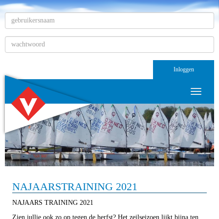
Inloggen
Toggle n
NAJAARSTRAINING 2021
NAJAARS TRAINING 2021
Zien jullie ook zo op tegen de herfst? Het zeilseizoen lijkt bijna ten